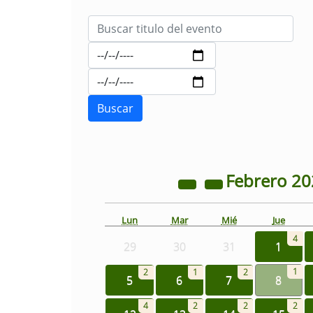
Febrero
20
Lun
Mar
Mié
Jue
4
29
30
31
1
1
2
1
2
5
6
7
8
4
2
2
2