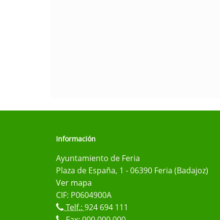
Información
Ayuntamiento de Feria
Plaza de España, 1 - 06390 Feria (Badajoz)
Ver mapa
CIF: P0604900A
Telf.:
924 694 111
Fax: 000 000 000