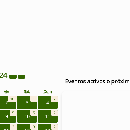
24
Eventos activos o próxi
Vie
Sáb
Dom
10
1
2
2
3
4
5
5
2
9
10
11
3
3
2