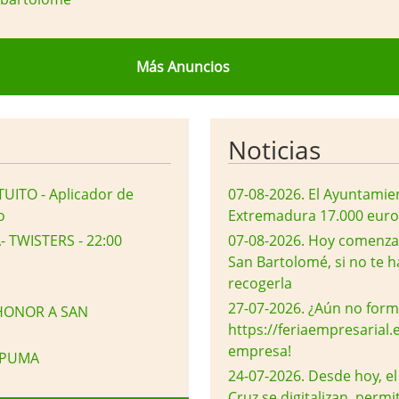
Más Anuncios
Noticias
ITO - Aplicador de
07-08-2026
.
El Ayuntamien
o
Extremadura 17.000 euros
 TWISTERS - 22:00
07-08-2026
.
Hoy comenzará
San Bartolomé, si no te h
recogerla
27-07-2026
.
¿Aún no form
 HONOR A SAN
https://feriaempresarial.e
empresa!
ESPUMA
24-07-2026
.
Desde hoy, el
Cruz se digitalizan, perm