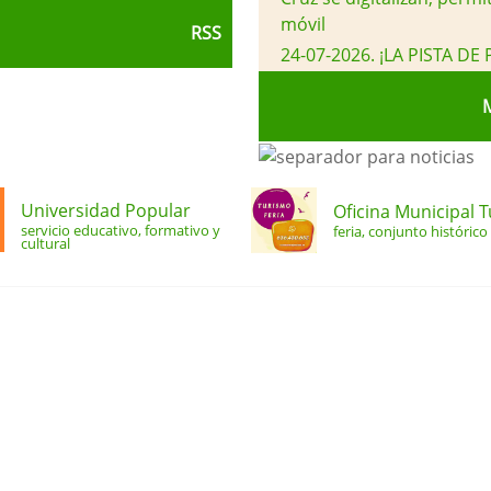
móvil
RSS
24-07-2026
.
¡LA PISTA DE
tu turno en la app AYMO
M
Universidad Popular
Oficina Municipal 
servicio educativo, formativo y
feria, conjunto histórico 
cultural
d Ayuntamiento de Feria