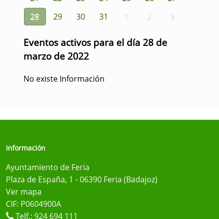
28
29
30
31
1
2
3
Eventos activos para el día 28 de
marzo de 2022
No existe Información
Información
Ayuntamiento de Feria
Plaza de España, 1 - 06390 Feria (Badajoz)
Ver mapa
CIF: P0604900A
Telf.:
924 694 111