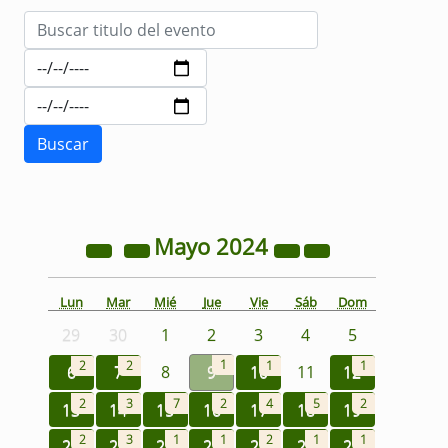
Mayo
2024
Lun
Mar
Mié
Jue
Vie
Sáb
Dom
29
30
1
2
3
4
5
1
2
2
1
1
6
7
8
9
10
11
12
2
3
7
2
4
5
2
13
14
15
16
17
18
19
2
3
1
1
2
1
1
20
21
22
23
24
25
26