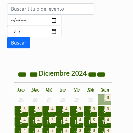
Diciembre
2024
Lun
Mar
Mié
Jue
Vie
Sáb
Dom
3
25
26
27
28
29
30
1
3
3
4
4
3
3
3
2
3
4
5
6
7
8
4
4
5
4
4
5
4
9
10
11
12
13
14
15
4
3
2
2
3
3
4
16
17
18
19
20
21
22