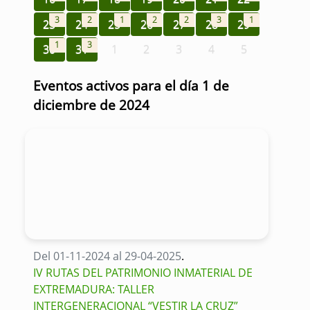
3
2
1
2
2
3
1
23
24
25
26
27
28
29
1
3
30
31
1
2
3
4
5
Eventos activos para el día 1 de
diciembre de 2024
Del 01-11-2024 al 29-04-2025
.
IV RUTAS DEL PATRIMONIO INMATERIAL DE
EXTREMADURA: TALLER
INTERGENERACIONAL “VESTIR LA CRUZ”