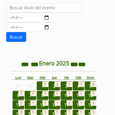
Enero
2025
Lun
Mar
Mié
Jue
Vie
Sáb
Dom
1
2
1
1
2
30
31
1
2
3
4
5
1
1
1
1
1
1
1
6
7
8
9
10
11
12
1
1
1
1
1
1
1
13
14
15
16
17
18
19
2
1
1
1
1
1
1
20
21
22
23
24
25
26