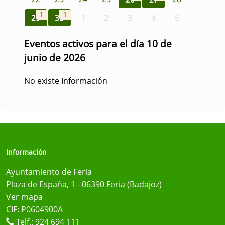
1
1
29
30
1
2
3
4
5
Eventos activos para el día 10 de
junio de 2026
No existe Información
Información
Ayuntamiento de Feria
Plaza de España, 1 - 06390 Feria (Badajoz)
Ver mapa
CIF: P0604900A
Telf.:
924 694 111