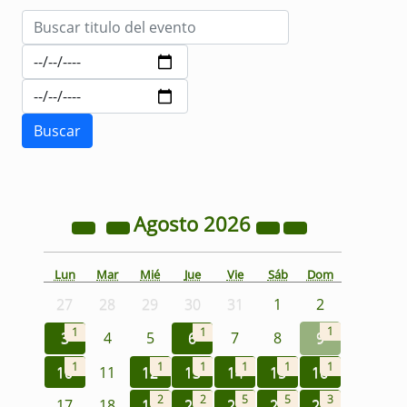
Agosto
2026
Lun
Mar
Mié
Jue
Vie
Sáb
Dom
27
28
29
30
31
1
2
1
1
1
3
4
5
6
7
8
9
1
1
1
1
1
1
10
11
12
13
14
15
16
2
2
5
5
3
17
18
19
20
21
22
23