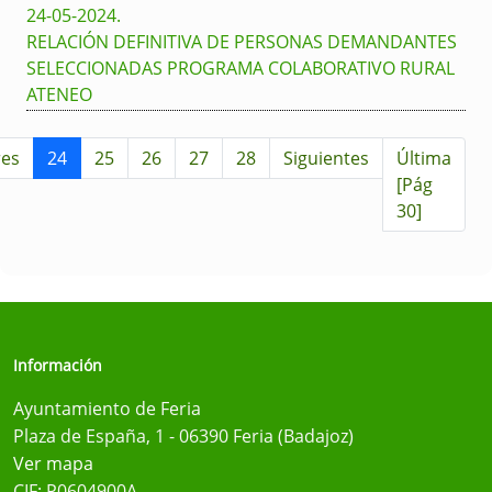
24-05-2024
.
RELACIÓN DEFINITIVA DE PERSONAS DEMANDANTES
SELECCIONADAS PROGRAMA COLABORATIVO RURAL
ATENEO
res
24
25
26
27
28
Siguientes
Última
[Pág
30]
Información
Ayuntamiento de Feria
Plaza de España, 1 - 06390 Feria (Badajoz)
Ver mapa
CIF: P0604900A