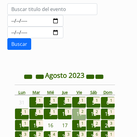
Agosto
2023
Lun
Mar
Mié
Jue
Vie
Sáb
Dom
1
1
1
1
1
1
31
1
2
3
4
5
6
2
1
1
1
1
2
1
7
8
9
10
11
12
13
1
1
1
2
3
14
15
16
17
18
19
20
3
2
4
3
3
6
1
21
22
23
24
25
26
27