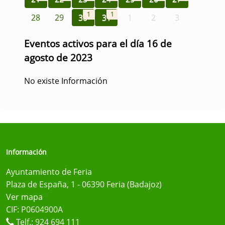
1
1
28
29
30
31
1
2
3
Eventos activos para el día 16 de
agosto de 2023
No existe Información
Información
Ayuntamiento de Feria
Plaza de España, 1 - 06390 Feria (Badajoz)
Ver mapa
CIF: P0604900A
Telf.:
924 694 111