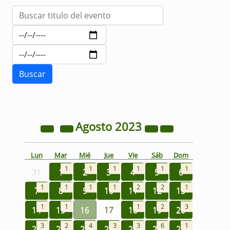
Agosto
2023
Lun
Mar
Mié
Jue
Vie
Sáb
Dom
1
1
1
1
1
1
31
1
2
3
4
5
6
1
1
1
1
2
2
1
7
8
9
10
11
12
13
1
1
1
2
3
14
15
16
17
18
19
20
3
2
4
3
3
6
1
21
22
23
24
25
26
27