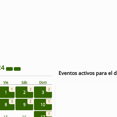
24
Eventos activos para el 
Vie
Sáb
Dom
1
2
2
1
2
3
3
2
1
8
9
10
1
15
16
17