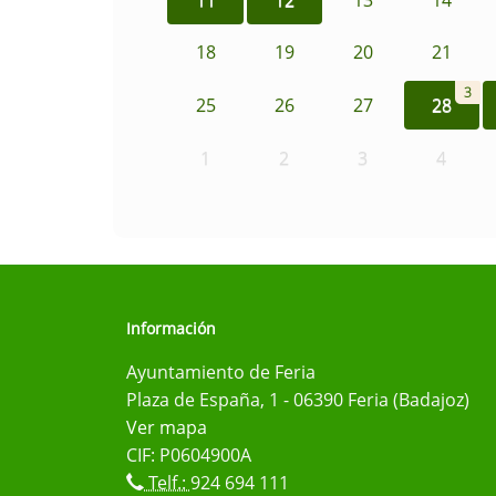
18
19
20
21
3
25
26
27
28
1
2
3
4
Información
Ayuntamiento de Feria
Plaza de España, 1 - 06390 Feria (Badajoz)
Ver mapa
CIF: P0604900A
Telf.:
924 694 111