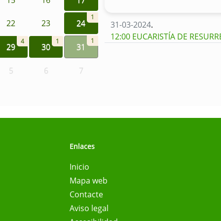
1
22
23
24
31-03-2024
.
12:00 EUCARISTÍA DE RESUR
1
4
1
29
30
31
5
6
7
Enlaces
Inicio
Mapa web
Contacte
Aviso legal