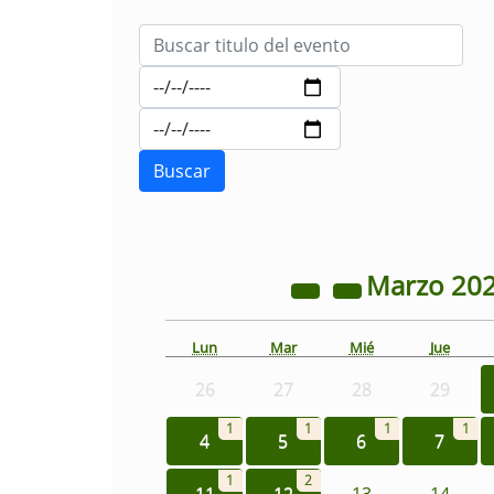
Marzo
20
Lun
Mar
Mié
Jue
26
27
28
29
1
1
1
1
4
5
6
7
1
2
11
12
13
14