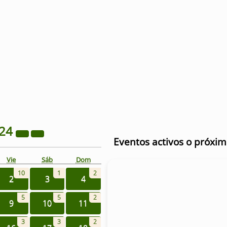
24
Eventos activos o próxi
Vie
Sáb
Dom
10
1
2
2
3
4
5
5
2
9
10
11
3
3
2