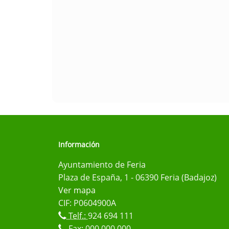
Información
Ayuntamiento de Feria
Plaza de España, 1 - 06390 Feria (Badajoz)
Ver mapa
CIF: P0604900A
Telf.:
924 694 111
Fax: 000 000 000