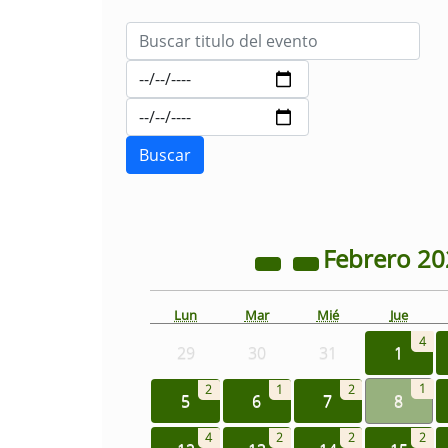
Febrero
20
Lun
Mar
Mié
Jue
4
29
30
31
1
1
2
1
2
5
6
7
8
4
2
2
2