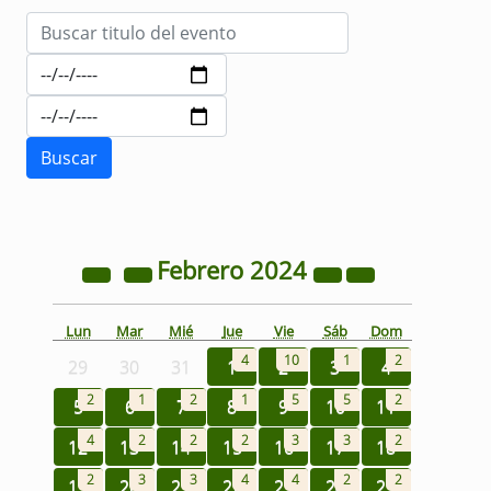
Febrero
2024
Lun
Mar
Mié
Jue
Vie
Sáb
Dom
4
10
1
2
29
30
31
1
2
3
4
2
1
2
1
5
5
2
5
6
7
8
9
10
11
4
2
2
2
3
3
2
12
13
14
15
16
17
18
2
3
3
4
4
2
2
19
20
21
22
23
24
25