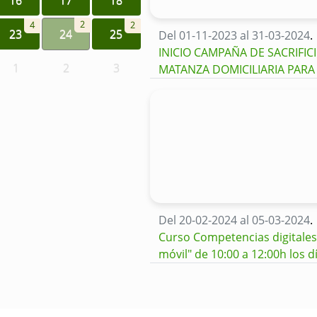
2
4
2
23
24
25
Del 01-11-2023 al 31-03-2024
.
INICIO CAMPAÑA DE SACRIFI
1
2
3
MATANZA DOMICILIARIA PAR
Del 20-02-2024 al 05-03-2024
.
Curso Competencias digitales:
móvil" de 10:00 a 12:00h los d