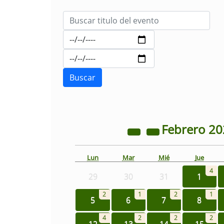
Febrero
20
Lun
Mar
Mié
Jue
4
29
30
31
1
2
1
2
1
5
6
7
8
4
2
2
2
12
13
14
15