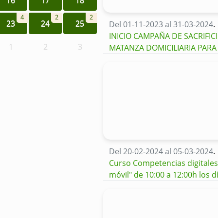
4
2
2
23
24
25
Del 01-11-2023 al 31-03-2024
.
INICIO CAMPAÑA DE SACRIFI
1
2
3
MATANZA DOMICILIARIA PAR
Del 20-02-2024 al 05-03-2024
.
Curso Competencias digitales:
móvil" de 10:00 a 12:00h los d