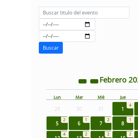
Febrero
20
Lun
Mar
Mié
Jue
4
29
30
31
1
2
1
2
1
5
6
7
8
4
2
2
2
12
13
14
15