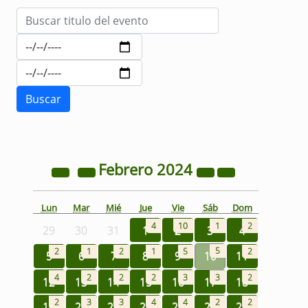
Febrero
2024
Lun
Mar
Mié
Jue
Vie
Sáb
Dom
4
10
1
2
29
30
31
1
2
3
4
5
2
1
2
1
5
2
5
6
7
8
9
10
11
4
2
2
2
3
3
2
12
13
14
15
16
17
18
2
3
3
4
4
2
2
19
20
21
22
23
24
25