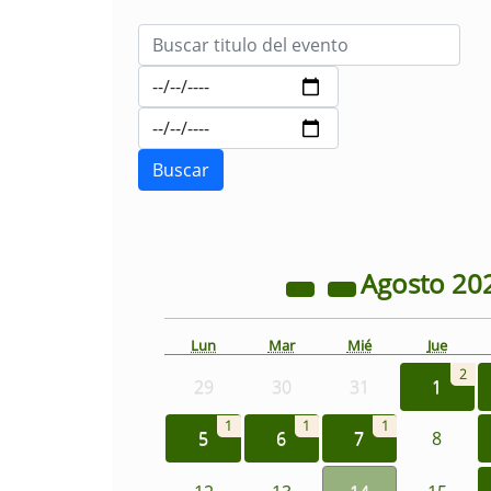
Agosto
20
Lun
Mar
Mié
Jue
2
29
30
31
1
1
1
1
5
6
7
8