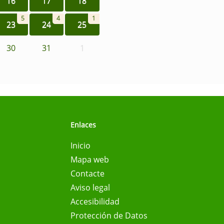
16
17
18
5
4
1
23
24
25
30
31
1
Enlaces
Inicio
Mapa web
Contacte
Aviso legal
Accesibilidad
Protección de Datos