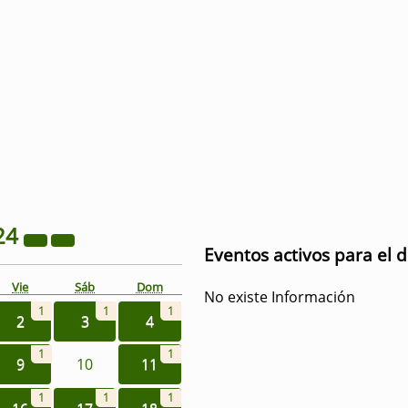
24
Eventos activos para el 
Vie
Sáb
Dom
No existe Información
1
1
1
2
3
4
1
1
9
10
11
1
1
1