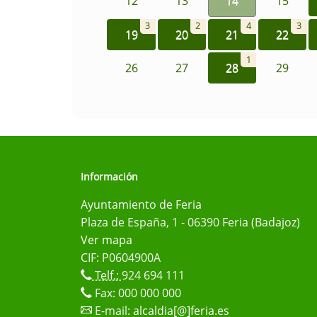
12
13
14
15
3
2
4
3
19
20
21
22
1
26
27
28
29
Información
Ayuntamiento de Feria
Plaza de España, 1 - 06390 Feria (Badajoz)
Ver mapa
CIF: P0604900A
Telf.:
924 694 111
Fax: 000 000 000
E-mail:
alcaldia[@]feria.es