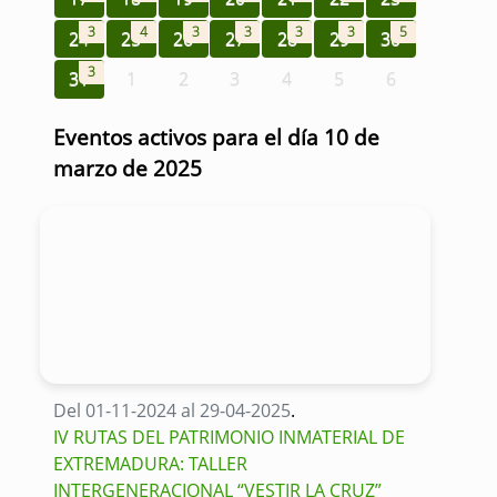
3
4
3
3
3
3
5
24
25
26
27
28
29
30
3
31
1
2
3
4
5
6
Eventos activos para el día 10 de
marzo de 2025
Del 01-11-2024 al 29-04-2025
.
IV RUTAS DEL PATRIMONIO INMATERIAL DE
EXTREMADURA: TALLER
INTERGENERACIONAL “VESTIR LA CRUZ”