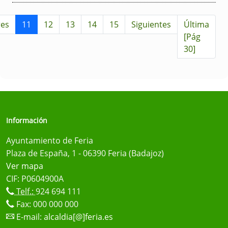
res
11
12
13
14
15
Siguientes
Última
[Pág
30]
Información
Ayuntamiento de Feria
Plaza de España, 1 - 06390 Feria (Badajoz)
Ver mapa
CIF: P0604900A
Telf.:
924 694 111
Fax: 000 000 000
E-mail:
alcaldia[@]feria.es