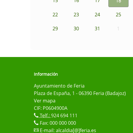
15
16
17
18
22
23
24
25
29
30
31
1
Información
Ayuntamiento de Feria
Plaza de España, 1 - 06390 Feria (Badajoz)
Ver mapa
CIF: P0604900A
Telf.:
924 694 111
Fax: 000 000 000
E-mail:
alcaldia[@]feria.es