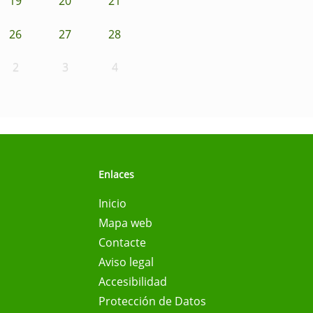
19
20
21
26
27
28
2
3
4
Enlaces
Inicio
Mapa web
Contacte
Aviso legal
Accesibilidad
Protección de Datos