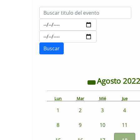
Agosto
202
Lun
Mar
Mié
Jue
1
2
3
4
8
9
10
11