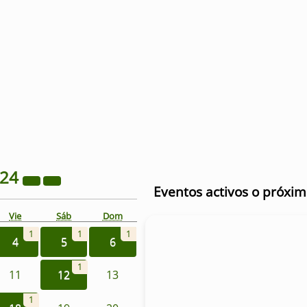
024
Eventos activos o próxi
Vie
Sáb
Dom
1
1
1
4
5
6
1
11
12
13
1