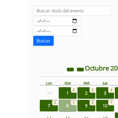
Octubre
2
Lun
Mar
Mié
Jue
2
2
2
30
1
2
3
1
2
2
1
7
8
9
10