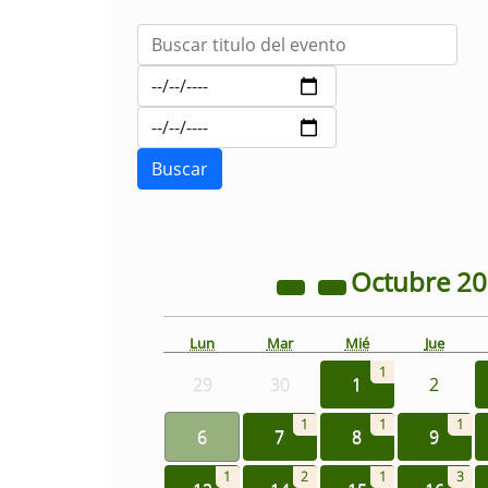
Octubre
2
Lun
Mar
Mié
Jue
1
29
30
1
2
1
1
1
6
7
8
9
1
2
1
3