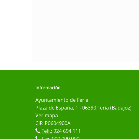
Información
Ayuntamiento de Feria
Plaza de España, 1 - 06390 Feria (Badajoz)
Ver mapa
CIF: P0604900A
Telf.:
924 694 111
Fax: 000 000 000