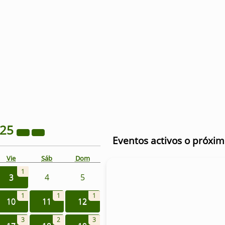
025
Eventos activos o próxi
Vie
Sáb
Dom
1
3
4
5
1
1
1
10
11
12
3
2
3