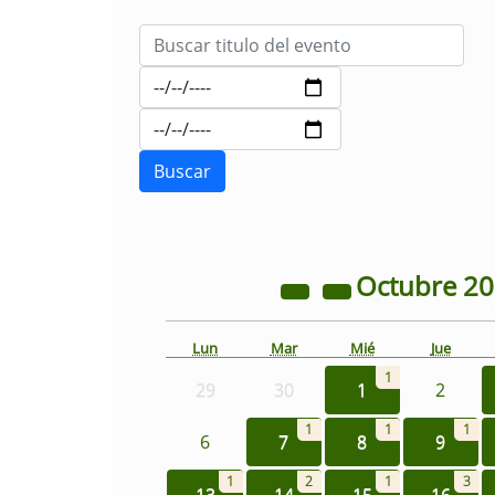
Octubre
2
Lun
Mar
Mié
Jue
1
29
30
1
2
1
1
1
6
7
8
9
1
2
1
3
13
14
15
16