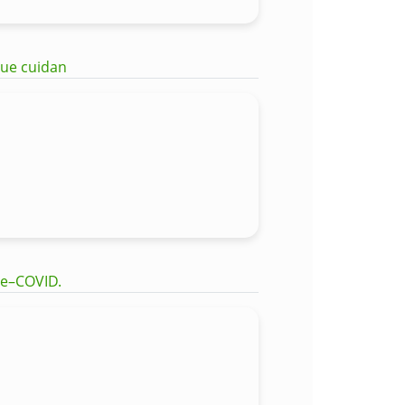
que cuidan
pe–COVID.