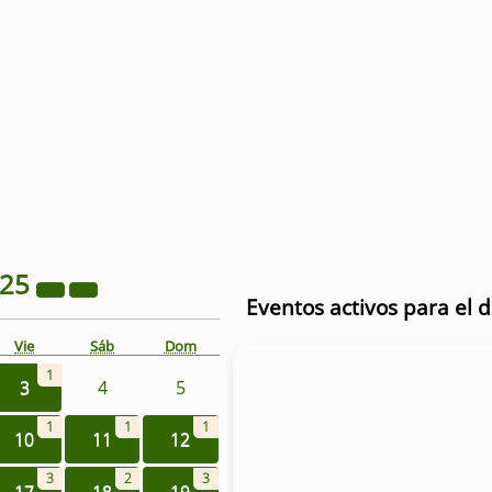
025
Eventos activos para el 
Vie
Sáb
Dom
1
3
4
5
1
1
1
10
11
12
3
2
3
17
18
19