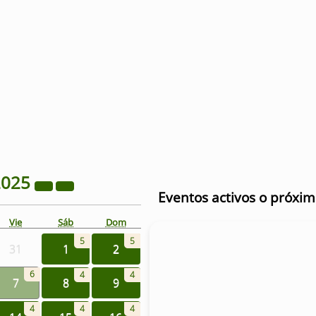
2025
Eventos activos o próxi
Vie
Sáb
Dom
5
5
31
1
2
6
4
4
7
8
9
4
4
4