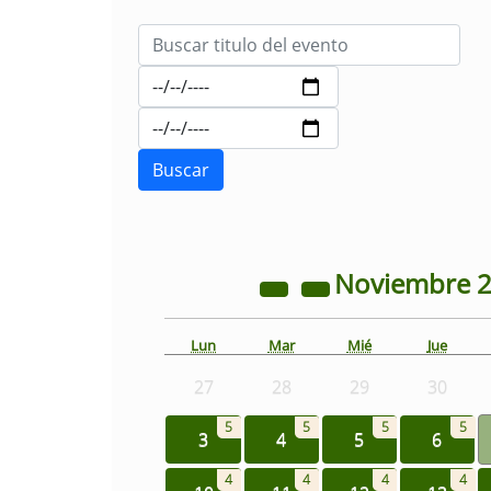
Noviembre
Lun
Mar
Mié
Jue
27
28
29
30
5
5
5
5
3
4
5
6
4
4
4
4