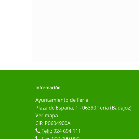
Información
Ayuntamiento de Feria
Plaza de España, 1 - 06390 Feria (Badajoz)
Ver mapa
CIF: P0604900A
Telf.:
924 694 111
Fax: 000 000 000