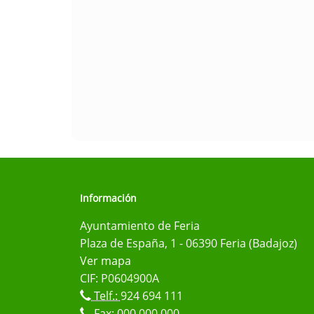
Información
Ayuntamiento de Feria
Plaza de España, 1 - 06390 Feria (Badajoz)
Ver mapa
CIF: P0604900A
Telf.:
924 694 111
Fax: 000 000 000