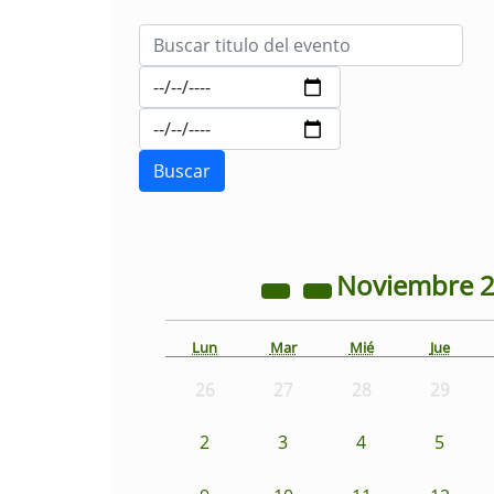
Noviembre
Lun
Mar
Mié
Jue
26
27
28
29
2
3
4
5