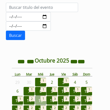
Octubre
2025
Lun
Mar
Mié
Jue
Vie
Sáb
Dom
1
1
29
30
1
2
3
4
5
1
1
1
1
1
1
6
7
8
9
10
11
12
1
1
2
3
3
2
3
13
14
15
16
17
18
19
2
2
1
2
2
3
2
20
21
22
23
24
25
26