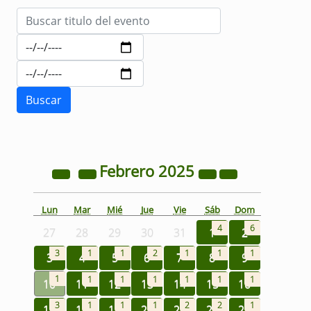
Febrero
2025
Lun
Mar
Mié
Jue
Vie
Sáb
Dom
4
6
27
28
29
30
31
1
2
3
1
1
2
1
1
1
3
4
5
6
7
8
9
1
1
1
1
1
1
1
10
11
12
13
14
15
16
3
1
1
1
2
2
1
17
18
19
20
21
22
23