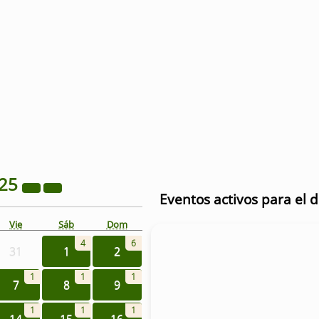
25
Eventos activos para el 
Vie
Sáb
Dom
4
6
31
1
2
1
1
1
7
8
9
1
1
1
14
15
16