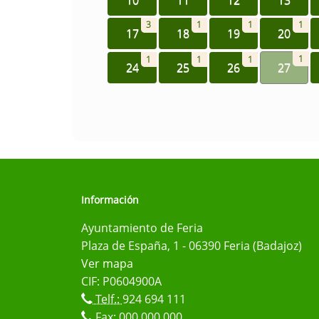
3
1
1
1
17
18
19
20
1
1
1
1
24
25
26
27
Información
Ayuntamiento de Feria
Plaza de España, 1 - 06390 Feria (Badajoz)
Ver mapa
CIF: P0604900A
Telf.:
924 694 111
Fax: 000 000 000