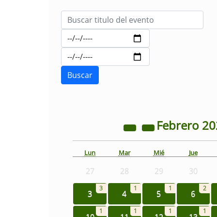
Febrero
20
Lun
Mar
Mié
Jue
27
28
29
30
3
1
1
2
3
4
5
6
1
1
1
1
10
11
12
13