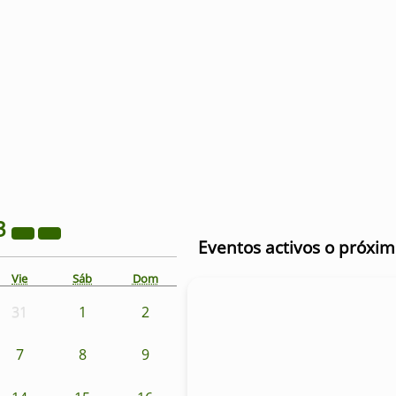
3
Eventos activos o próxi
Vie
Sáb
Dom
31
1
2
7
8
9