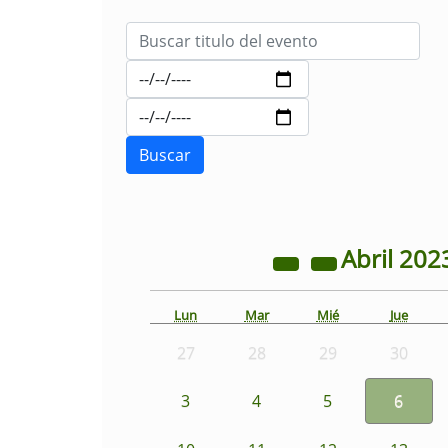
Abril
202
Lun
Mar
Mié
Jue
27
28
29
30
3
4
5
6