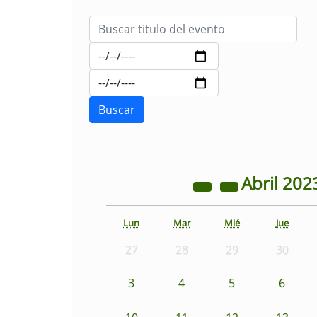
Abril
202
Lun
Mar
Mié
Jue
27
28
29
30
3
4
5
6