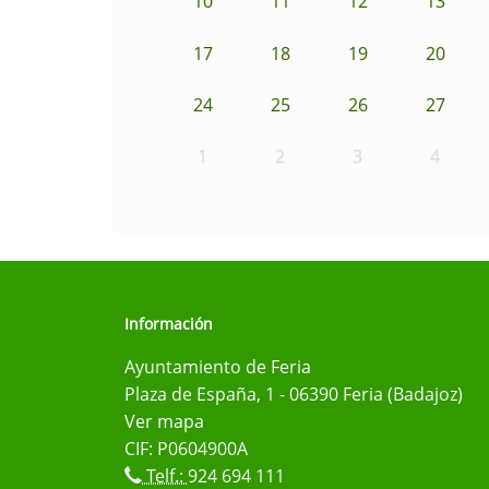
10
11
12
13
17
18
19
20
24
25
26
27
1
2
3
4
Información
Ayuntamiento de Feria
Plaza de España, 1 - 06390 Feria (Badajoz)
Ver mapa
CIF: P0604900A
Telf.:
924 694 111