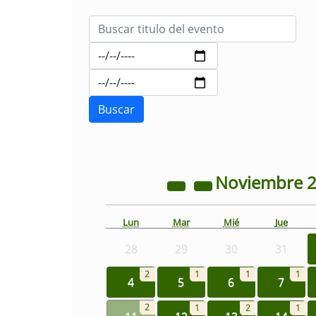
Noviembre
Lun
Mar
Mié
Jue
28
29
30
31
2
1
1
1
4
5
6
7
2
1
2
1