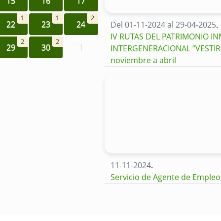
15
16
17
1
1
2
22
23
24
Del 01-11-2024 al 29-04-2025
.
IV RUTAS DEL PATRIMONIO I
2
2
29
30
1
INTERGENERACIONAL “VESTIR L
noviembre a abril
11-11-2024
.
Servicio de Agente de Empleo 