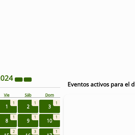
2024
Eventos activos para el 
Vie
Sáb
Dom
1
1
1
1
2
3
1
1
1
8
9
10
2
3
1