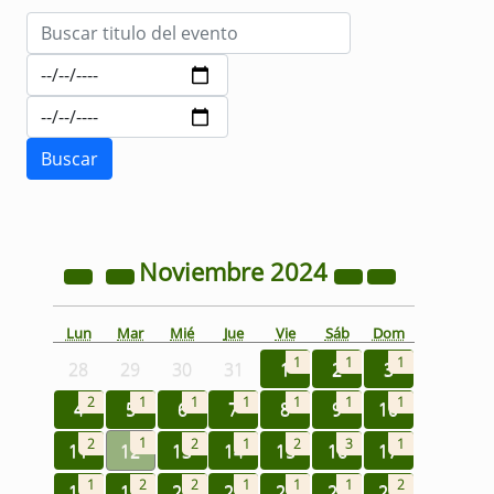
Noviembre
2024
Lun
Mar
Mié
Jue
Vie
Sáb
Dom
1
1
1
28
29
30
31
1
2
3
2
1
1
1
1
1
1
4
5
6
7
8
9
10
1
2
2
1
2
3
1
11
12
13
14
15
16
17
1
2
2
1
1
1
2
18
19
20
21
22
23
24