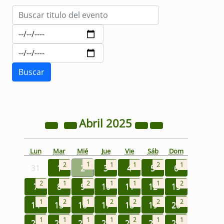
Abril
2025
Lun
Mar
Mié
Jue
Vie
Sáb
Dom
1
2
1
1
2
1
31
1
2
3
4
5
6
2
1
2
1
1
1
2
7
8
9
10
11
12
13
1
2
1
2
2
2
2
14
15
16
17
18
19
20
1
1
1
1
2
1
1
21
22
23
24
25
26
27