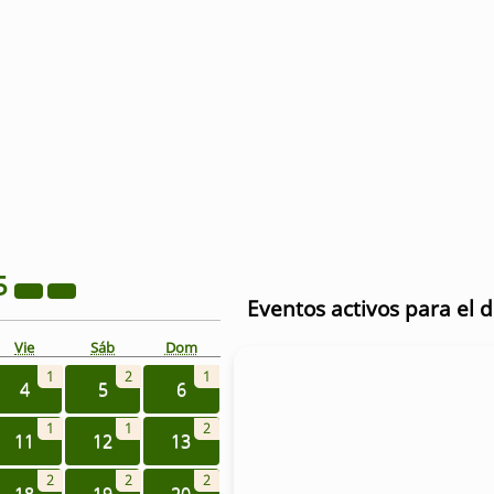
5
Eventos activos para el d
Vie
Sáb
Dom
1
2
1
4
5
6
1
1
2
11
12
13
2
2
2
18
19
20