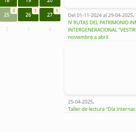
2
1
1
25
26
27
Del 01-11-2024 al 29-04-2025
.
IV RUTAS DEL PATRIMONIO I
2
3
4
INTERGENERACIONAL “VESTIR L
noviembre a abril
25-04-2025
.
Taller de lectura "Día internac