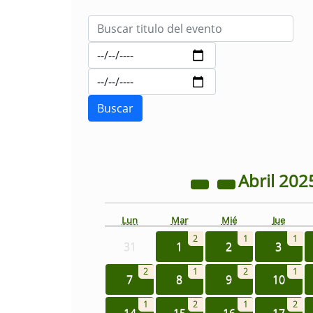
Abril
202
Lun
Mar
Mié
Jue
2
1
1
31
1
2
3
2
1
2
1
7
8
9
10
1
2
1
2
14
15
16
17