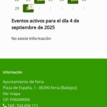
1
29
30
1
2
3
4
5
Eventos activos para el día 4 de
septiembre de 2025
No existe Información
Información
Ayuntamiento de Feria
Plaza de España, 1 - 06390 Feria (Badajoz)
Ver mapa
CIF: P0604900A
Telf.:
924 694 111