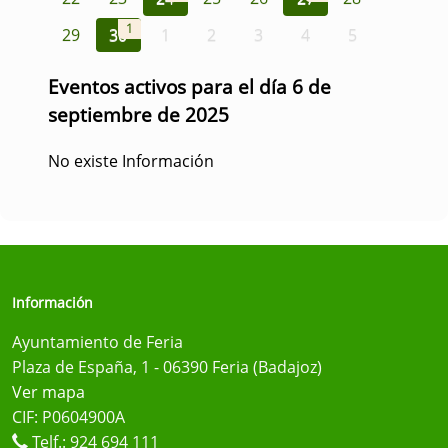
1
29
30
1
2
3
4
5
Eventos activos para el día 6 de
septiembre de 2025
No existe Información
Información
Ayuntamiento de Feria
Plaza de España, 1 - 06390 Feria (Badajoz)
Ver mapa
CIF: P0604900A
Telf.:
924 694 111