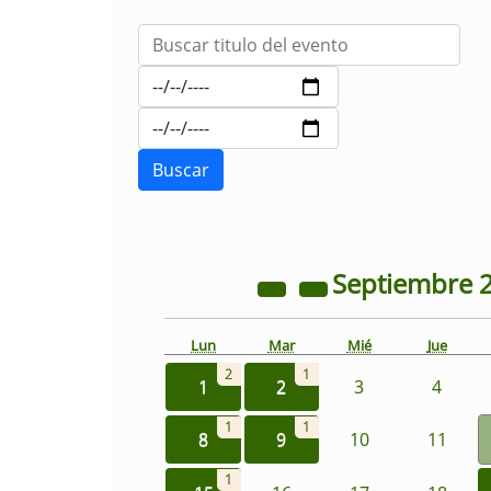
Septiembre
Lun
Mar
Mié
Jue
2
1
1
2
3
4
1
1
8
9
10
11
1