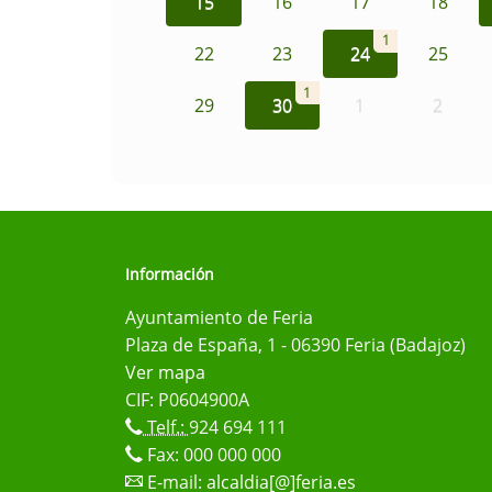
15
16
17
18
1
22
23
24
25
1
29
30
1
2
Información
Ayuntamiento de Feria
Plaza de España, 1 - 06390 Feria (Badajoz)
Ver mapa
CIF: P0604900A
Telf.:
924 694 111
Fax: 000 000 000
E-mail:
alcaldia[@]feria.es