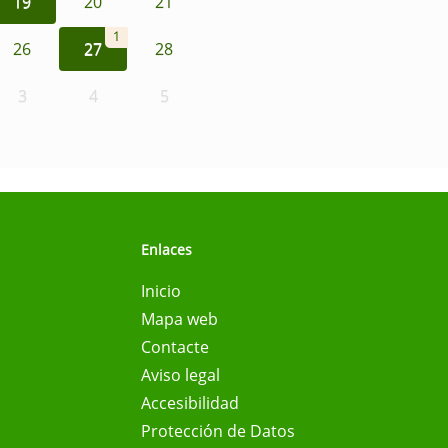
19
20
21
1
26
27
28
3
4
5
Enlaces
Inicio
Mapa web
Contacte
Aviso legal
Accesibilidad
Protección de Datos