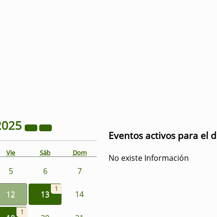
2025
Eventos activos para el 
Vie
Sáb
Dom
No existe Información
5
6
7
1
12
13
14
1