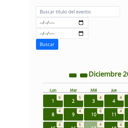
Diciembre
2
Lun
Mar
Mié
Jue
6
5
4
4
1
2
3
4
4
4
6
4
8
9
10
11
4
4
5
4