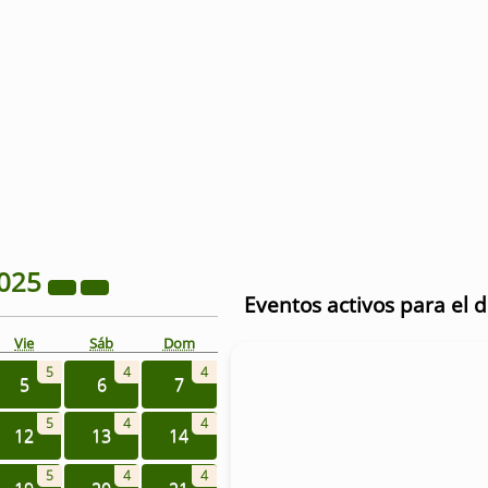
025
Eventos activos para el 
Vie
Sáb
Dom
5
4
4
5
6
7
5
4
4
12
13
14
5
4
4