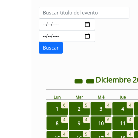
Diciembre
2
Lun
Mar
Mié
Jue
6
5
4
4
1
2
3
4
4
4
6
4
8
9
10
11
4
5
4
4
15
16
17
18