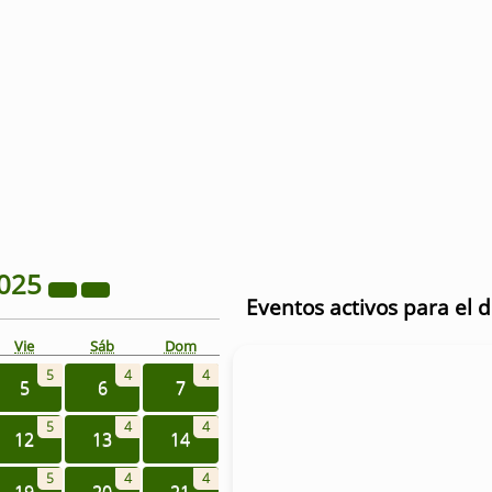
025
Eventos activos para el 
Vie
Sáb
Dom
5
4
4
5
6
7
5
4
4
12
13
14
5
4
4
19
20
21