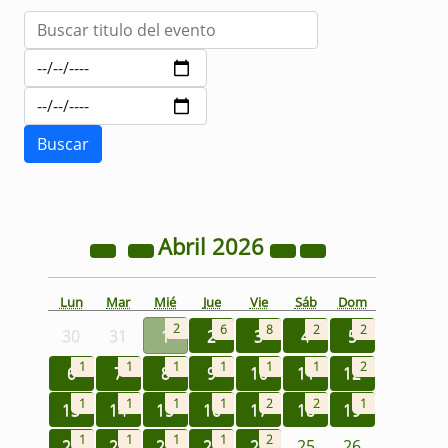
Abril
2026
Lun
Mar
Mié
Jue
Vie
Sáb
Dom
2
6
8
2
2
30
31
1
2
3
4
5
1
1
1
1
1
1
2
6
7
8
9
10
11
12
1
1
1
1
2
2
1
13
14
15
16
17
18
19
1
1
1
1
2
20
21
22
23
24
25
26