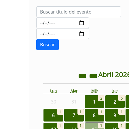
Abril
202
Lun
Mar
Mié
Jue
2
6
30
31
1
2
1
1
1
1
6
7
8
9
1
1
1
1