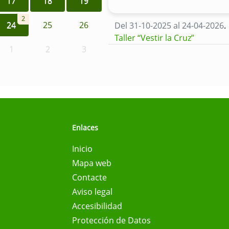
17
18
19
2
24
25
26
Del 31-10-2025 al 24-04-2026
.
Taller “Vestir la Cruz”
1
2
3
Enlaces
Inicio
Mapa web
Contacte
Aviso legal
Accesibilidad
Protección de Datos