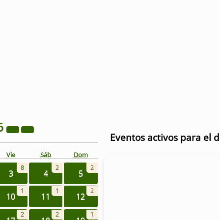
6
Eventos activos para el d
Vie
Sáb
Dom
8
2
2
3
4
5
1
1
2
10
11
12
2
2
1