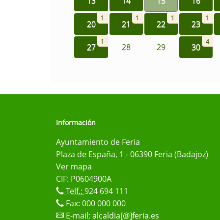
13
14
15
16
1
1
1
1
20
21
22
23
1
4
27
28
29
30
Información
Ayuntamiento de Feria
Plaza de España, 1 - 06390 Feria (Badajoz)
Ver mapa
CIF: P0604900A
Telf.:
924 694 111
Fax: 000 000 000
E-mail:
alcaldia[@]feria.es