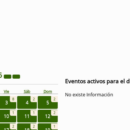
6
Eventos activos para el d
Vie
Sáb
Dom
No existe Información
8
2
2
3
4
5
1
1
2
10
11
12
2
2
1
17
18
19