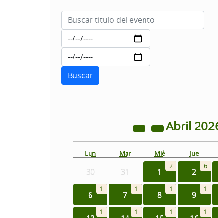
Abril
202
Lun
Mar
Mié
Jue
2
6
30
31
1
2
1
1
1
1
6
7
8
9
1
1
1
1
13
14
15
16