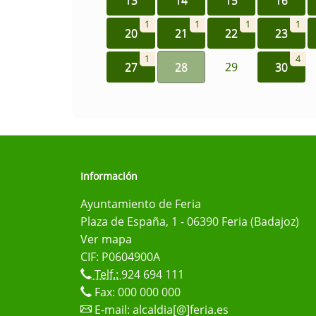
1
1
1
1
20
21
22
23
1
4
27
28
29
30
Información
Ayuntamiento de Feria
Plaza de España, 1 - 06390 Feria (Badajoz)
Ver mapa
CIF: P0604900A
Telf.:
924 694 111
Fax: 000 000 000
E-mail:
alcaldia[@]feria.es