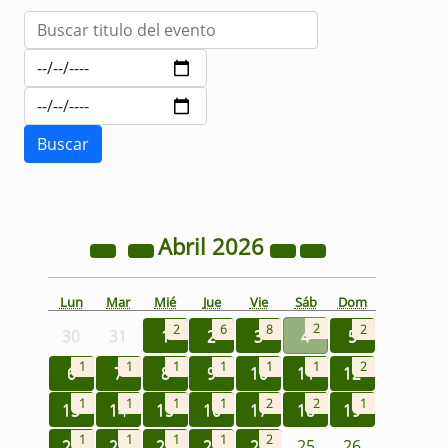
Abril
2026
Lun
Mar
Mié
Jue
Vie
Sáb
Dom
2
2
6
8
2
30
31
1
2
3
4
5
1
1
1
1
1
1
2
6
7
8
9
10
11
12
1
1
1
1
2
2
1
13
14
15
16
17
18
19
1
1
1
1
2
20
21
22
23
24
25
26