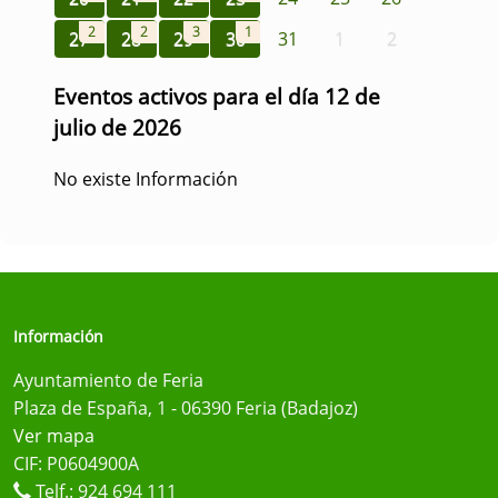
2
2
3
1
27
28
29
30
31
1
2
Eventos activos para el día 12 de
julio de 2026
No existe Información
Información
Ayuntamiento de Feria
Plaza de España, 1 - 06390 Feria (Badajoz)
Ver mapa
CIF: P0604900A
Telf.:
924 694 111