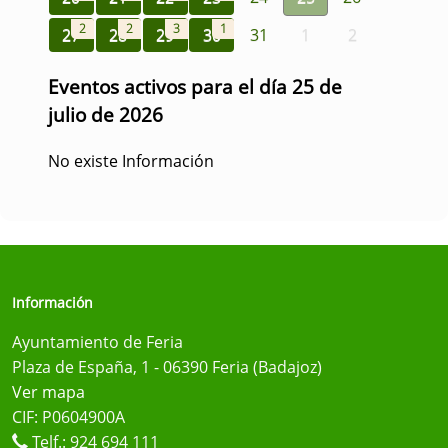
2
2
3
1
27
28
29
30
31
1
2
Eventos activos para el día 25 de
julio de 2026
No existe Información
Información
Ayuntamiento de Feria
Plaza de España, 1 - 06390 Feria (Badajoz)
Ver mapa
CIF: P0604900A
Telf.:
924 694 111