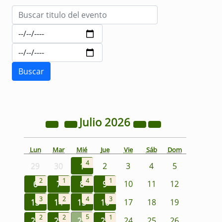
Julio
2026
Lun
Mar
Mié
Jue
Vie
Sáb
Dom
4
29
30
1
2
3
4
5
2
1
4
1
6
7
8
9
10
11
12
3
2
4
3
13
14
15
16
17
18
19
5
2
2
1
20
21
22
23
24
25
26