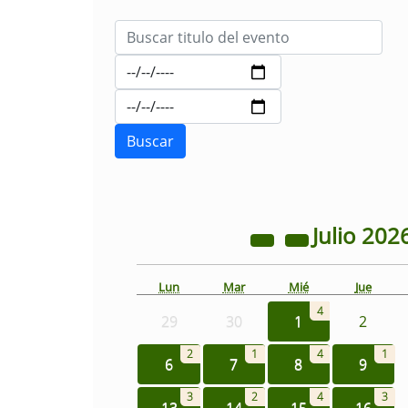
Julio
202
Lun
Mar
Mié
Jue
4
29
30
1
2
2
1
4
1
6
7
8
9
3
2
4
3
13
14
15
16