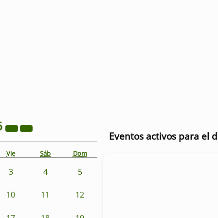
6
Eventos activos para el d
Vie
Sáb
Dom
3
4
5
10
11
12
17
18
19