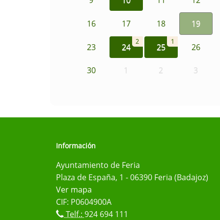
16
17
18
19
2
1
23
24
25
26
30
1
2
3
Información
Ayuntamiento de Feria
Plaza de España, 1 - 06390 Feria (Badajoz)
Ver mapa
CIF: P0604900A
Telf.:
924 694 111