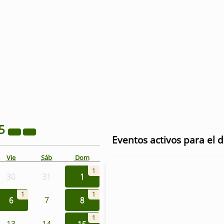
5
Eventos activos para el d
Vie
Sáb
Dom
1
30
31
1
1
1
6
7
8
1
13
14
15